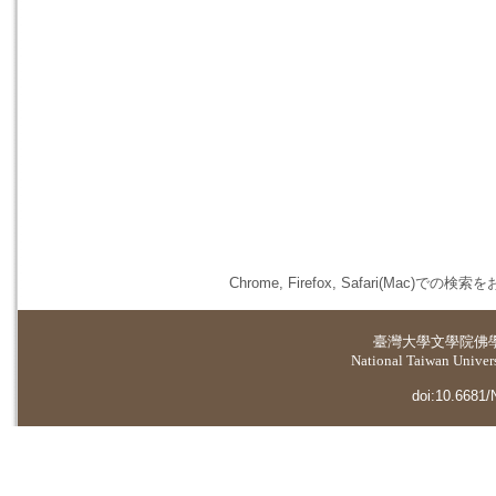
Chrome, Firefox, Safari(
臺灣大學
文學院佛
National Taiwan Universi
doi:10.6681