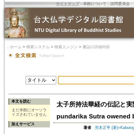
サイトマップ
．
本館について
．
諮問委員会
．
．
ホーム
>
検索システム
>
検索エンジン
>
書誌の詳細内容
本文を読む
太子所持法華経の伝記と実際=A Tra
まだ本館にオーソラ
イズされていません
pundarika Sutra owened 
加えサービス
著者
兜木正亨 (著)=Kabutogi,