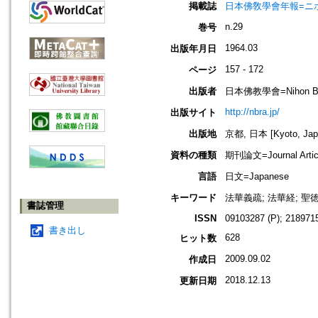
掲載誌
日本佛敎學會年報=ニホン ブッキ
n.29
巻号
1964.03
出版年月日
157 - 172
ページ
出版者
日本佛教學會=Nihon Buddh
http://nbra.jp/
出版サイト
出版地
京都, 日本 [Kyoto, Jap
資料の種類
期刊論文=Journal Artic
言語
日文=Japanese
キーワード
法華義疏; 法華経; 聖
書誌管理
ISSN
09103287 (P); 2189715
書き出し
628
ヒット数
2009.09.02
作成日
2018.12.13
更新日期