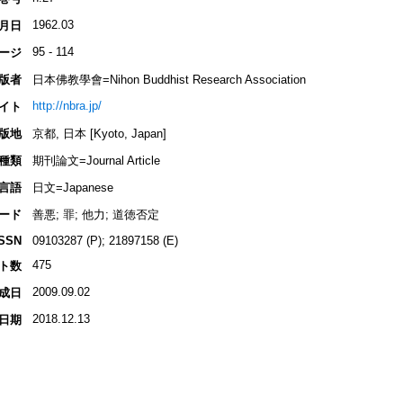
1962.03
月日
95 - 114
ージ
版者
日本佛教學會=Nihon Buddhist Research Association
http://nbra.jp/
イト
版地
京都, 日本 [Kyoto, Japan]
種類
期刊論文=Journal Article
言語
日文=Japanese
ード
善悪; 罪; 他力; 道徳否定
ISSN
09103287 (P); 21897158 (E)
475
ト数
2009.09.02
成日
2018.12.13
日期