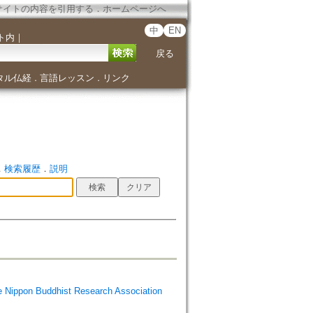
サイトの内容を引用する
．
ホームページへ
中
EN
ト内
｜
戻る
タル仏経
言語レッスン
リンク
．
．
．
検索履歴
．
説明
Buddhist Research Association