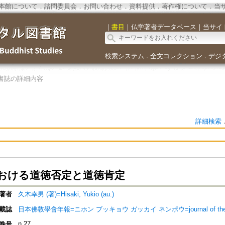
本館について
．
諮問委員会
．
お問い合わせ
．
資料提供
．
著作権について
．
当
｜
書目
｜
仏学著者データベース
｜
当サイ
検索システム
全文コレクション
デジ
．
．
書誌の詳細内容
詳細検索
おける道徳否定と道徳肯定
著者
久木幸男 (著)=Hisaki, Yukio (au.)
載誌
日本佛敎學會年報=ニホン ブッキョウ ガッカイ ネンポウ=journal of the Nippon 
n.27
巻号