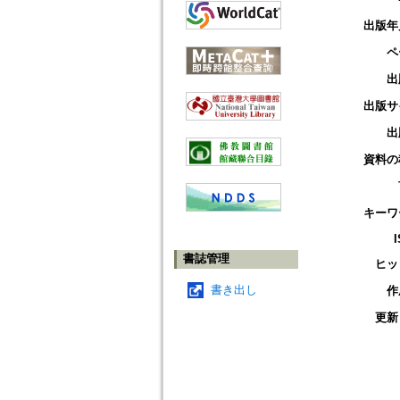
出版年
ペ
出
出版サ
出
資料の
キーワ
書誌管理
ヒッ
書き出し
作
更新