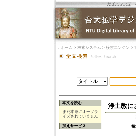
サイトマップ
．
．
ホーム
>
検索システム
>
検索エンジン
>
本文を読む
浄土教に
まだ本館にオーソラ
イズされていません
加えサービス
掲