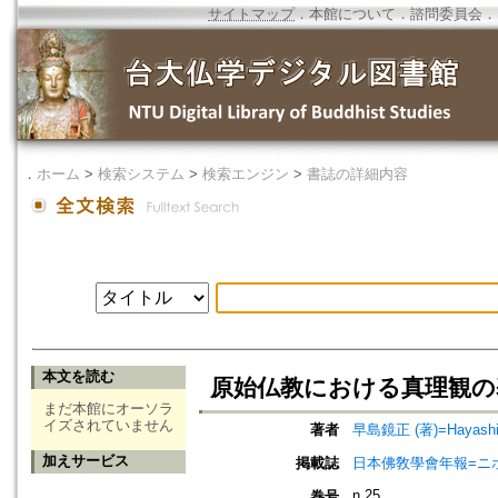
サイトマップ
．
本館について
．
諮問委員会
．
．
ホーム
>
検索システム
>
検索エンジン
>
書誌の詳細内容
本文を読む
原始仏教における真理観の基礎
まだ本館にオーソラ
イズされていません
著者
早島鏡正 (著)=Hayashima
加えサービス
掲載誌
日本佛敎學會年報=ニホン ブッキ
n.25
巻号