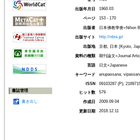
1960.03
出版年月日
153 - 170
ページ
出版者
日本佛教學會=Nihon Buddh
http://nbra.jp/
出版サイト
出版地
京都, 日本 [Kyoto, Jap
資料の種類
期刊論文=Journal Artic
言語
日文=Japanese
anupassana; vipassan
キーワード
ISSN
09103287 (P); 2189715
書誌管理
579
ヒット数
書き出し
2009.09.04
作成日
2018.12.11
更新日期