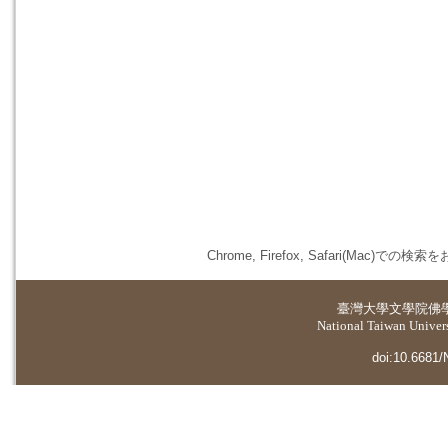
Chrome, Firefox, Safari(
臺灣大學
文學院佛
National Taiwan Universi
doi:10.6681