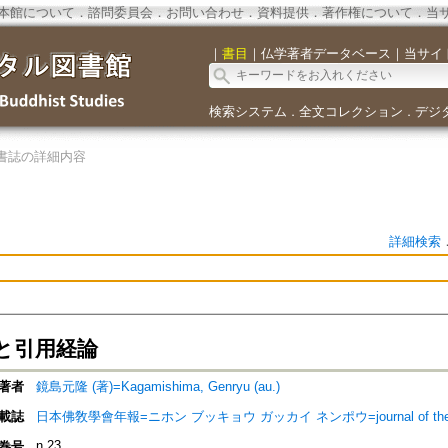
本館について
．
諮問委員会
．
お問い合わせ
．
資料提供
．
著作権について
．
当
｜
書目
｜
仏学著者データベース
｜
当サイ
検索システム
全文コレクション
デジ
．
．
書誌の詳細内容
詳細検索
と引用経論
著者
鏡島元隆 (著)=Kagamishima, Genryu (au.)
載誌
日本佛敎學會年報=ニホン ブッキョウ ガッカイ ネンポウ=journal of the Nippon 
n.23
巻号