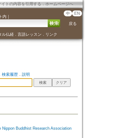
サイトの内容を引用する
．
ホームページへ
中
EN
ト内
｜
戻る
タル仏経
言語レッスン
リンク
．
．
．
検索履歴
．
説明
Buddhist Research Association