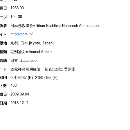
1958.03
月日
19 - 38
ージ
版者
日本佛教學會=Nihon Buddhist Research Association
http://nbra.jp/
イト
版地
京都, 日本 [Kyoto, Japan]
種類
期刊論文=Journal Article
言語
日文=Japanese
ード
道元禅師引用経論一覧表; 道元; 曹洞宗
ISSN
09103287 (P); 21897158 (E)
450
ト数
2009.09.04
成日
2018.12.11
日期