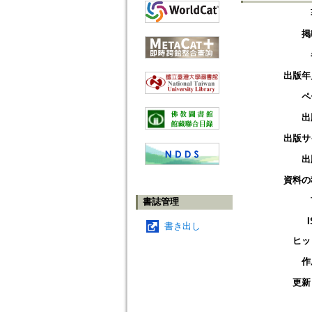
掲
出版年
ペ
出
出版サ
出
資料の
書誌管理
書き出し
ヒッ
作
更新