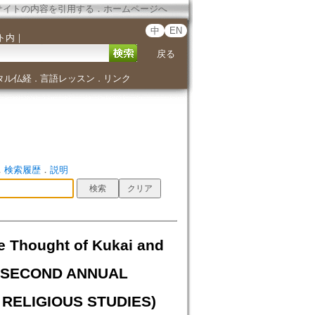
サイトの内容を引用する
．
ホームページへ
中
EN
ト内
｜
戻る
タル仏経
言語レッスン
リンク
．
．
．
検索履歴
．
説明
hought of Kukai and
Y-SECOND ANNUAL
RELIGIOUS STUDIES)