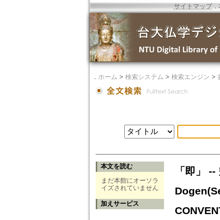
サイトマップ
．
．
ホーム
>
検索システム
>
検索エンジン
>
本文を読む
「即」 -- 
まだ本館にオーソラ
イズされていません
Dogen(Se
加えサービス
CONVENT