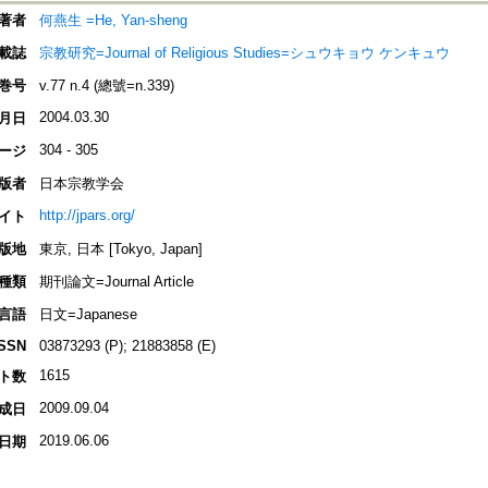
著者
何燕生 =He, Yan-sheng
載誌
宗教研究=Journal of Religious Studies=シュウキョウ ケンキュウ
巻号
v.77 n.4 (總號=n.339)
2004.03.30
月日
304 - 305
ージ
版者
日本宗教学会
http://jpars.org/
イト
版地
東京, 日本 [Tokyo, Japan]
種類
期刊論文=Journal Article
言語
日文=Japanese
ISSN
03873293 (P); 21883858 (E)
1615
ト数
2009.09.04
成日
2019.06.06
日期