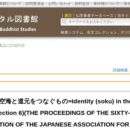
本館について
．
諮問委員会
．
お問い合わせ
．
資料提供
．
著作権について
．
当
｜
書目
｜
仏学著者データベース
｜
当サイ
検索システム
全文コレクション
デジ
．
．
書誌の詳細内容
詳細検索
空海と道元をつなぐもの=Identity (soku) in the T
ction 6)(
THE PROCEEDINGS OF THE SIXT
ION OF THE JAPANESE ASSOCIATION FOR 