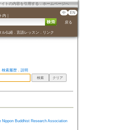
サイトの内容を引用する
．
ホームページへ
中
EN
ト内
｜
戻る
タル仏経
言語レッスン
リンク
．
．
．
検索履歴
．
説明
Buddhist Research Association