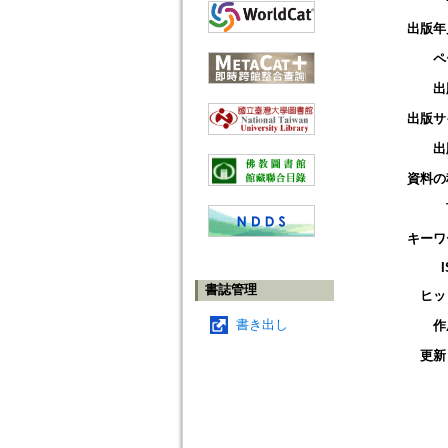
出版年
ペ
出
出版サ
出
資料の
キーワ
書誌管理
ヒッ
書き出し
作
更新