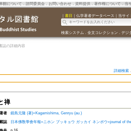
本館について
．
諮問委員会
．
お問い合わせ
．
資料提供
．
著作権について
．
当
｜
書目
｜
仏学著者データベース
｜
当サイ
検索システム
全文コレクション
デジ
．
．
書誌の詳細内容
詳細検索
と禅
著者
鏡島元隆 (著)=Kagamishima, Genryu (au.)
載誌
日本佛敎學會年報=ニホン ブッキョウ ガッカイ ネンポウ=journal of the Nippon 
n.16
巻号