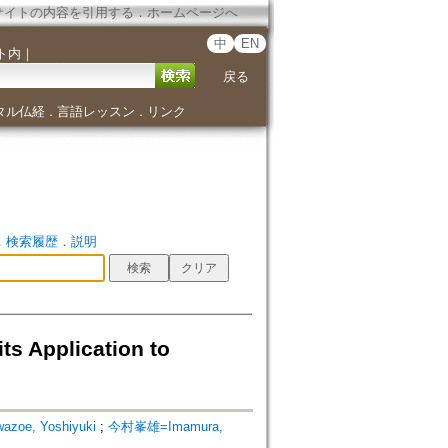
サイトの内容を引用する
．
ホームページへ
中
EN
ト内
｜
戻る
タル仏経
言語レッスン
リンク
．
．
．
検索履歴
．
説明
Application to
oe, Yoshiyuki
;
今村峯雄=Imamura,