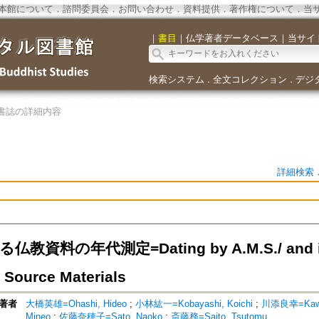
本館について
．
諮問委員会
．
お問い合わせ
．
資料提供
．
著作権について
．
当
｜
書目
｜
仏学著者データベース
｜
当サイ
検索システム
全文コレクション
デジ
．
．
書誌の詳細内容
詳細検索
教資料の年代測定=Dating by A.M.S./ and its 
 Source Materials
著者
大橋英雄=Ohashi, Hideo
;
小林紘一=Kobayashi, Koichi
;
川添良幸=Kawaz
Mineo
;
佐藤奈穂子=Sato, Naoko
;
斎藤務=Saito, Tsutomu