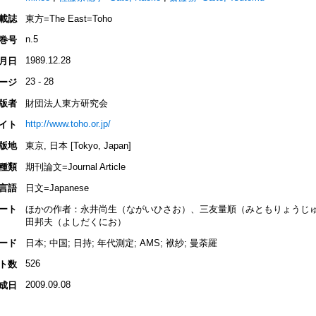
載誌
東方=The East=Toho
n.5
巻号
1989.12.28
月日
23 - 28
ージ
版者
財団法人東方研究会
http://www.toho.or.jp/
イト
版地
東京, 日本 [Tokyo, Japan]
種類
期刊論文=Journal Article
言語
日文=Japanese
ート
ほかの作者：永井尚生（ながいひさお）、三友量順（みともりょうじ
田邦夫（よしだくにお）
ード
日本; 中国; 日持; 年代測定; AMS; 袱紗; 曼荼羅
526
ト数
2009.09.08
成日