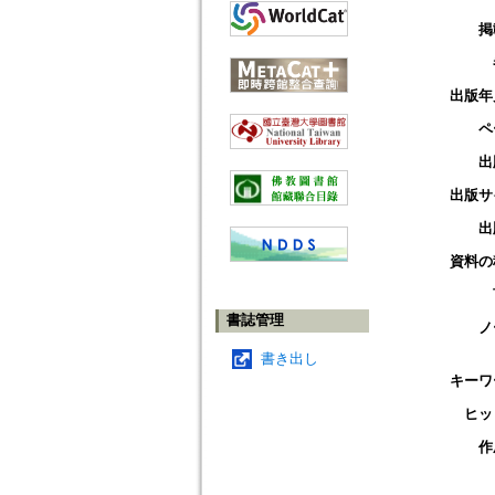
掲
出版年
ペ
出
出版サ
出
資料の
書誌管理
ノ
書き出し
キーワ
ヒッ
作