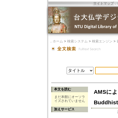
サイトマップ
．
．
ホーム
>
検索システム
>
検索エンジン
>
本文を読む
AMSによる仏
まだ本館にオーソラ
イズされていません
Buddhist
加えサービス