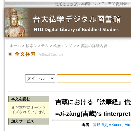
サイトマップ
．
本館について
．
諮問委員会
．
．
ホーム
>
検索システム
>
検索エンジン
>
書誌の詳細内容
本文を読む
吉蔵における『法華経』信解
まだ本館にオーソラ
イズされていません
=Jí-zàng(吉蔵)'s Iinterpret
加えサービス
著者
菅野博史 =Kanno, Hiro