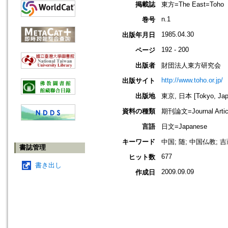
掲載誌
東方=The East=Toho
n.1
巻号
1985.04.30
出版年月日
192 - 200
ページ
出版者
財団法人東方研究会
http://www.toho.or.jp/
出版サイト
出版地
東京, 日本 [Tokyo, Jap
資料の種類
期刊論文=Journal Artic
言語
日文=Japanese
キーワード
中国; 随; 中国仏教; 
書誌管理
677
ヒット数
書き出し
2009.09.09
作成日