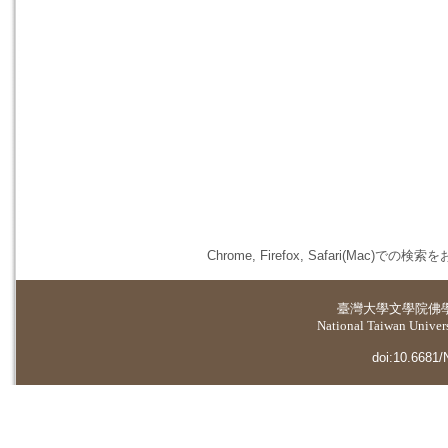
Chrome, Firefox, Safari(
臺灣大學
文學院佛
National Taiwan Universi
doi:10.6681