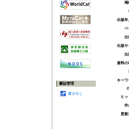
掲
出版年
ペ
出
出版サ
出
資料の
キーワ
書誌管理
I
書き出し
ヒッ
作
更新