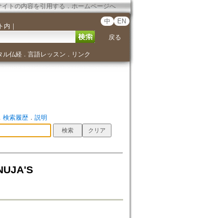
サイトの内容を引用する
．
ホームページへ
中
EN
ト内
｜
戻る
タル仏経
言語レッスン
リンク
．
．
．
検索履歴
．
説明
UJA'S