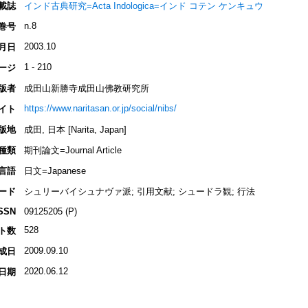
載誌
インド古典研究=Acta Indologica=インド コテン ケンキュウ
n.8
巻号
2003.10
月日
1 - 210
ージ
版者
成田山新勝寺成田山佛教研究所
https://www.naritasan.or.jp/social/nibs/
イト
版地
成田, 日本 [Narita, Japan]
種類
期刊論文=Journal Article
言語
日文=Japanese
ード
シュリーバイシュナヴァ派; 引用文献; シュードラ観; 行法
SSN
09125205 (P)
528
ト数
2009.09.10
成日
2020.06.12
日期