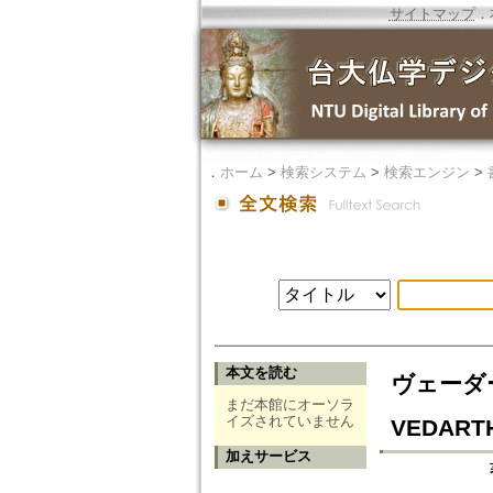
サイトマップ
．
．
ホーム
>
検索システム
>
検索エンジン
>
本文を読む
ヴェーダー
まだ本館にオーソラ
イズされていません
VEDART
加えサービス