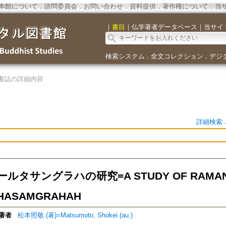
本館について
．
諮問委員会
．
お問い合わせ
．
資料提供
．
著作権について
．
当
｜
書目
｜
仏学著者データベース
｜
当サイ
検索システム
全文コレクション
デジ
．
．
書誌の詳細内容
詳細検索
ルタサングラハの研究=A STUDY OF RAMAN
HASAMGRAHAH
著者
松本照敬 (著)=Matsumoto, Shokei (au.)