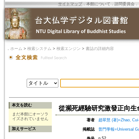
サイトマップ
．
本館について
．
諮問委員会
．
．
ホーム
>
検索システム
>
検索エンジン
>
書誌の詳細内容
本文を読む
從瀕死經驗研究激發正向生
まだ本館にオーソラ
イズされていません
著者
趙翠慧 (著)=Zhao, Cui-h
加えサービス
掲載誌
普門學報=Universal Gate
n.52
巻号