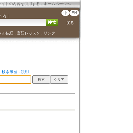
サイトの内容を引用する
．
ホームページへ
中
EN
ト内
｜
戻る
タル仏経
言語レッスン
リンク
．
．
．
検索履歴
．
説明