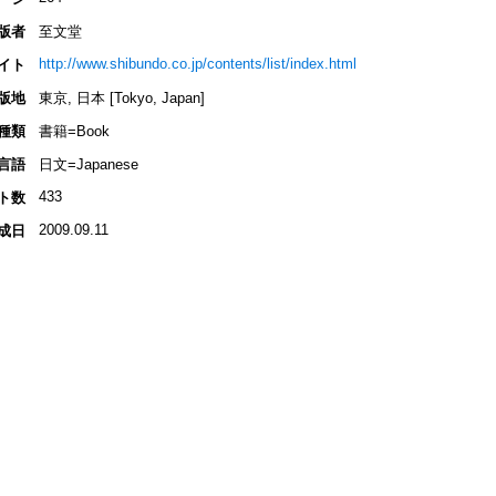
版者
至文堂
http://www.shibundo.co.jp/contents/list/index.html
イト
版地
東京, 日本 [Tokyo, Japan]
種類
書籍=Book
言語
日文=Japanese
433
ト数
2009.09.11
成日