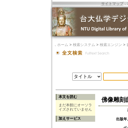
サイトマップ
．
．
ホーム
>
検索システム
>
検索エンジン
>
本文を読む
佛像雕刻
まだ本館にオーソラ
イズされていません
加えサービス
出版年
ペ