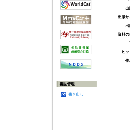
出
出版サ
出
資料の
ヒッ
作
書誌管理
書き出し