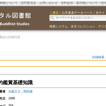
本館について
．
諮問委員会
．
お問い合わせ
．
資料提供
．
著作権について
．
当
｜
書目
｜
仏学著者データベース
｜
当サイ
検索システム
全文コレクション
デジ
．
．
書誌の詳細内容
詳細検索
的鑑賞基礎知識
著者
光森正士
;
岡田健
1999
月日
264
ージ