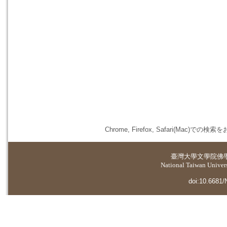
Chrome, Firefox, Safari(
臺灣大學
文學院佛
National Taiwan Universi
doi:10.6681