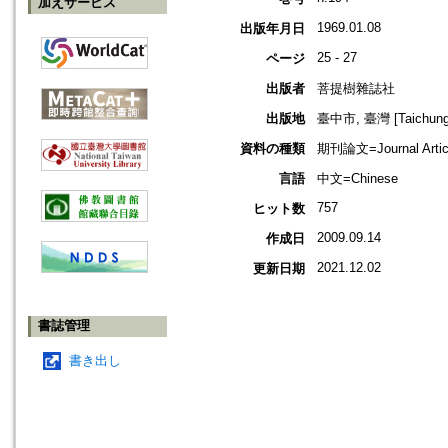
加えサービス
1969.01.08
出版年月日
25 - 27
ページ
出版者
菩提樹雜誌社
出版地
臺中市, 臺灣 [Taichung s
資料の種類
期刊論文=Journal Artic
言語
中文=Chinese
757
ヒット数
2009.09.14
作成日
2021.12.02
更新日期
書誌管理
書き出し