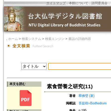
サイトマップ
．
本館について
．
諮問委員会
．
．
ホーム
>
検索システム
>
検索エンジン
>
書誌の詳細内容
本文を読む
素食營養之研究(11)
著者
釋佛瑩 (著)
掲載誌
菩提樹=Bodhedrum
n.195
巻号