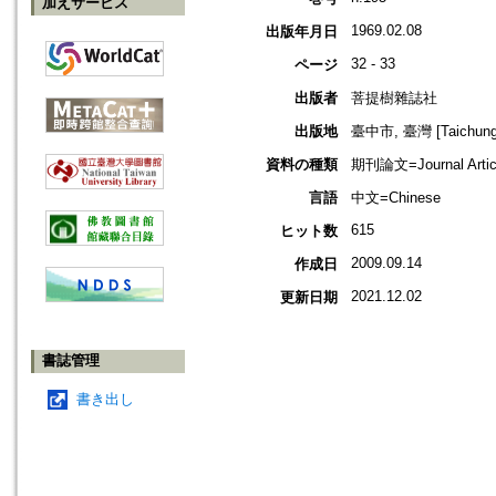
加えサービス
1969.02.08
出版年月日
32 - 33
ページ
出版者
菩提樹雜誌社
出版地
臺中市, 臺灣 [Taichung s
資料の種類
期刊論文=Journal Artic
言語
中文=Chinese
615
ヒット数
2009.09.14
作成日
2021.12.02
更新日期
書誌管理
書き出し