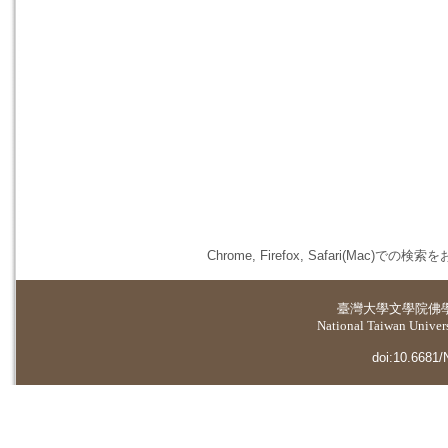
Chrome, Firefox, Safari(
臺灣大學
文學院佛
National Taiwan Universi
doi:10.6681