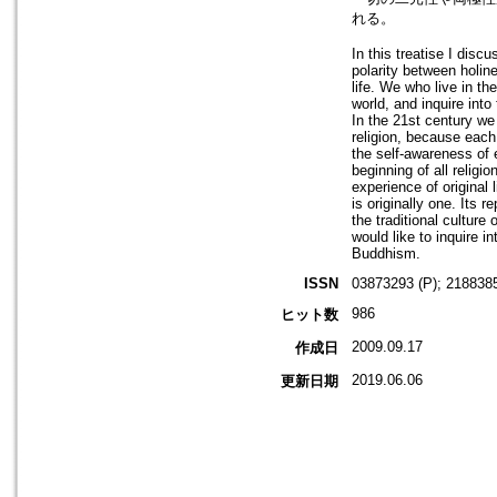
れる。
In this treatise I disc
polarity between holin
life. We who live in th
world, and inquire into
In the 21st century we
religion, because each 
the self-awareness of 
beginning of all relig
experience of original l
is originally one. Its 
the traditional culture
would like to inquire i
Buddhism.
ISSN
03873293 (P); 2188385
986
ヒット数
2009.09.17
作成日
2019.06.06
更新日期