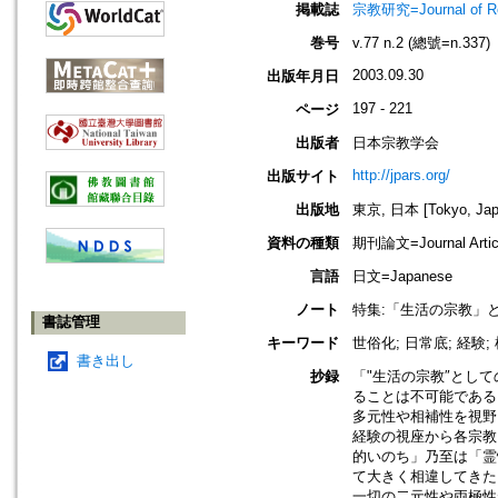
掲載誌
宗教研究=Journal of
巻号
v.77 n.2 (總號=n.337)
2003.09.30
出版年月日
197 - 221
ページ
出版者
日本宗教学会
http://jpars.org/
出版サイト
出版地
東京, 日本 [Tokyo, Jap
資料の種類
期刊論文=Journal Artic
言語
日文=Japanese
ノート
特集:「生活の宗教」
書誌管理
キーワード
世俗化; 日常底; 経験;
書き出し
抄録
「"生活の宗教″とし
ることは不可能である
多元性や相補性を視野
経験の視座から各宗教
的いのち」乃至は「霊
て大きく相違してきた
一切の二元性や両極性