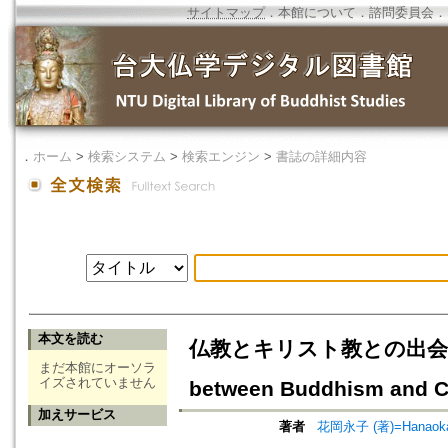
サイトマップ
．
本館について
．
諮問委員会
．
．
ホーム
>
検索システム
>
検索エンジン
>
書誌の詳細内容
本文を読む
仏教とキリスト教との出会い -
まだ本館にオーソラ
イズされていません
between Buddhism and Chri
加えサービス
著者
花岡永子 (著)=Hanaoka, 