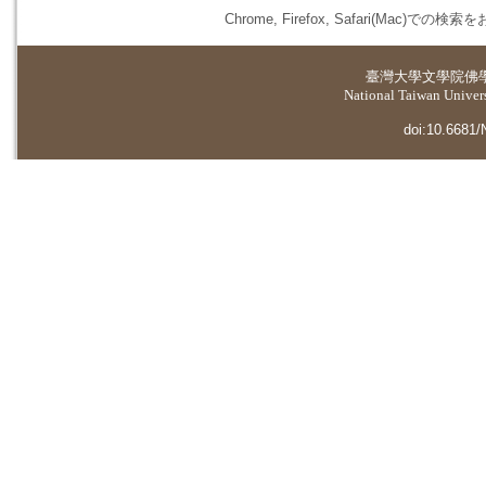
Chrome, Firefox, Safari(
臺灣大學
文學院佛
National Taiwan Universi
doi:10.6681