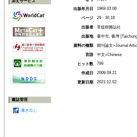
加えサービス
1969.03.08
出版年月日
29 - 30,18
ページ
出版者
菩提樹雜誌社
出版地
臺中市, 臺灣 [Taichung s
資料の種類
期刊論文=Journal Artic
言語
中文=Chinese
799
ヒット数
2009.09.21
作成日
2021.12.02
更新日期
書誌管理
書き出し