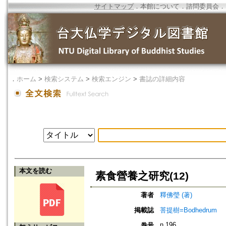
サイトマップ
．
本館について
．
諮問委員会
．
．
ホーム
>
検索システム
>
検索エンジン
>
書誌の詳細内容
本文を読む
素食營養之研究(12)
著者
釋佛瑩 (著)
掲載誌
菩提樹=Bodhedrum
n.196
巻号