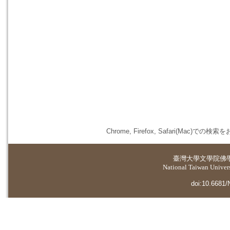
Chrome, Firefox, Safari(
臺灣大學
文學院佛
National Taiwan Universi
doi:10.6681