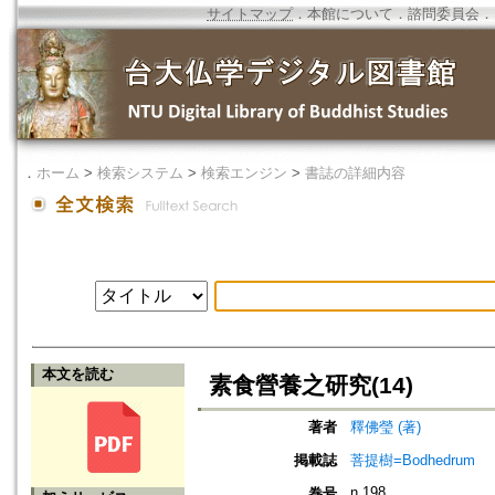
サイトマップ
．
本館について
．
諮問委員会
．
．
ホーム
>
検索システム
>
検索エンジン
>
書誌の詳細内容
本文を読む
素食營養之研究(14)
著者
釋佛瑩 (著)
掲載誌
菩提樹=Bodhedrum
n.198
巻号