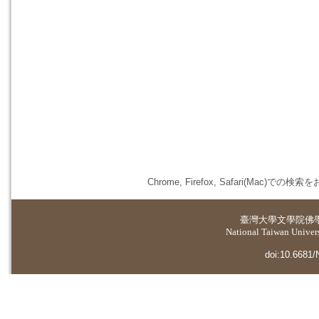
Chrome, Firefox, Safari(
臺灣大學
文學院佛
National Taiwan Universi
doi:10.6681