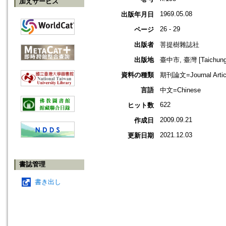
加えサービス
1969.05.08
出版年月日
26 - 29
ページ
出版者
菩提樹雜誌社
出版地
臺中市, 臺灣 [Taichung s
資料の種類
期刊論文=Journal Artic
言語
中文=Chinese
622
ヒット数
2009.09.21
作成日
2021.12.03
更新日期
書誌管理
書き出し