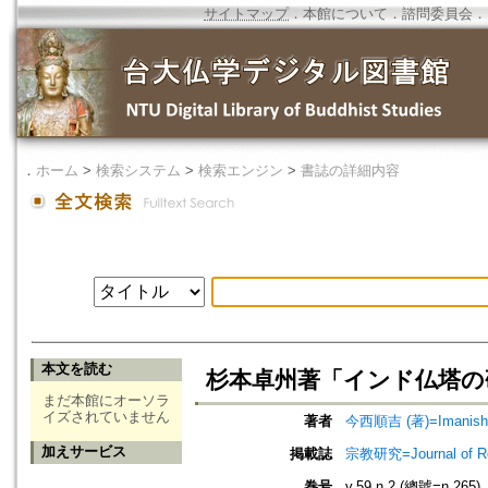
サイトマップ
．
本館について
．
諮問委員会
．
．
ホーム
>
検索システム
>
検索エンジン
>
書誌の詳細内容
本文を読む
杉本卓州著「インド仏塔の
まだ本館にオーソラ
イズされていません
著者
今西順吉 (著)=Imanishi, 
加えサービス
掲載誌
宗教研究=Journal of
巻号
v.59 n.2 (總號=n.265)