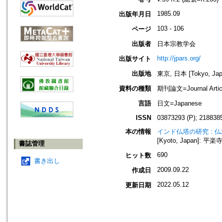
1985.09
出版年月日
103 - 106
ページ
出版者
日本宗教学会
http://jpars.org/
出版サイト
出版地
東京, 日本 [Tokyo, Jap
資料の種類
期刊論文=Journal Artic
言語
日文=Japanese
ISSN
03873293 (P); 2188385
本の情報
インド仏塔の研究 : 仏塔崇拝の
[Kyoto, Japan]: 平楽寺
書誌管理
690
ヒット数
書き出し
2009.09.22
作成日
2022.05.12
更新日期