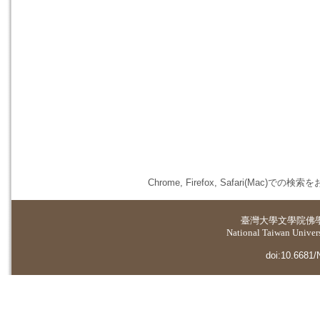
Chrome, Firefox, Safari(
臺灣大學
文學院佛
National Taiwan Universi
doi:10.6681