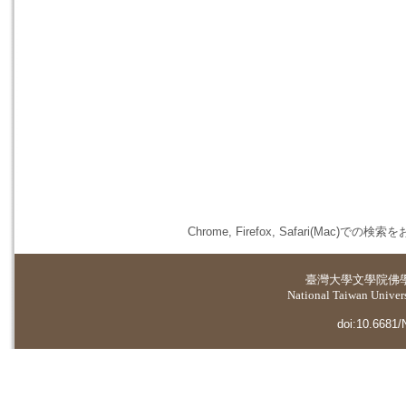
Chrome, Firefox, Safari(
臺灣大學
文學院佛
National Taiwan Universi
doi:10.6681