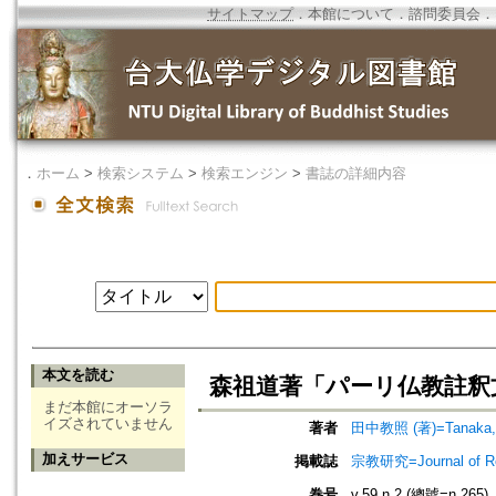
サイトマップ
．
本館について
．
諮問委員会
．
．
ホーム
>
検索システム
>
検索エンジン
>
書誌の詳細内容
本文を読む
森祖道著「パーリ仏教註釈
まだ本館にオーソラ
イズされていません
著者
田中教照 (著)=Tanaka, K
加えサービス
掲載誌
宗教研究=Journal of
巻号
v.59 n.2 (總號=n.265)