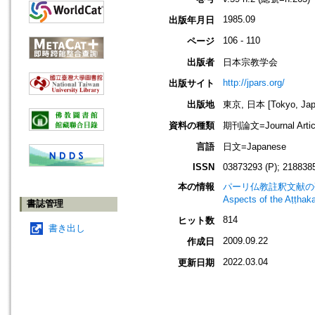
1985.09
出版年月日
106 - 110
ページ
出版者
日本宗教学会
http://jpars.org/
出版サイト
出版地
東京, 日本 [Tokyo, Jap
資料の種類
期刊論文=Journal Artic
言語
日文=Japanese
ISSN
03873293 (P); 2188385
本の情報
パーリ仏教註釈文献の研究 : 
Aspects of the Aṭṭhak
書誌管理
814
ヒット数
書き出し
2009.09.22
作成日
2022.03.04
更新日期