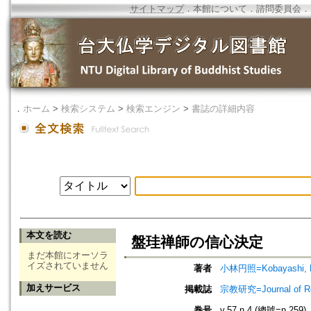
サイトマップ
．
本館について
．
諮問委員会
．
．
ホーム
>
検索システム
>
検索エンジン
>
書誌の詳細内容
本文を読む
盤珪禅師の信心決定
まだ本館にオーソラ
イズされていません
著者
小林円照=Kobayashi, 
加えサービス
掲載誌
宗教研究=Journal of
巻号
v.57 n.4 (總號=n.259)