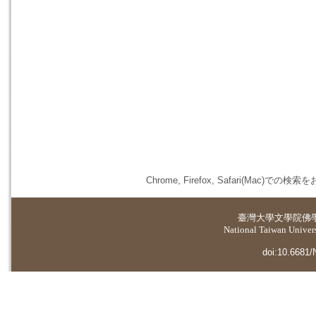
Chrome, Firefox, Safari(
臺灣大學
文學院佛
National Taiwan Universi
doi:10.6681