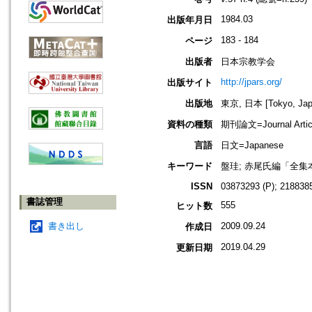
1984.03
出版年月日
183 - 184
ページ
出版者
日本宗教学会
http://jpars.org/
出版サイト
出版地
東京, 日本 [Tokyo, Jap
資料の種類
期刊論文=Journal Artic
言語
日文=Japanese
キーワード
盤珪; 赤尾氏編「全集本
ISSN
03873293 (P); 2188385
書誌管理
555
ヒット数
書き出し
2009.09.24
作成日
2019.04.29
更新日期