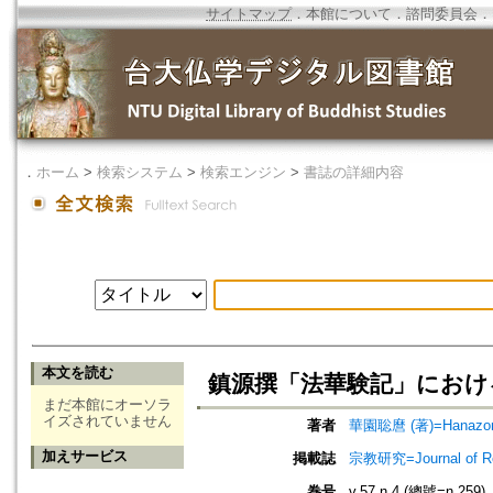
サイトマップ
．
本館について
．
諮問委員会
．
．
ホーム
>
検索システム
>
検索エンジン
>
書誌の詳細内容
本文を読む
鎮源撰「法華験記」におけ
まだ本館にオーソラ
イズされていません
著者
華園聡麿 (著)=Hanazono,
加えサービス
掲載誌
宗教研究=Journal of
巻号
v.57 n.4 (總號=n.259)