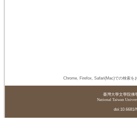
Chrome, Firefox, Safari(
臺灣大學
文學院佛
National Taiwan Universi
doi:10.6681