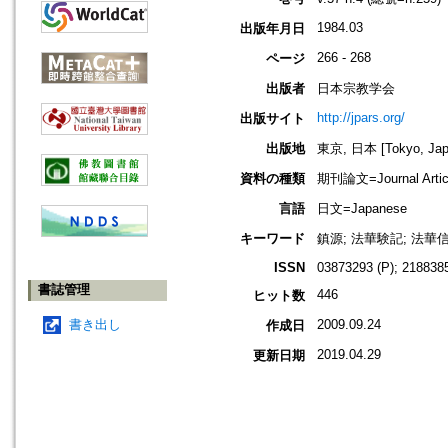
1984.03
出版年月日
266 - 268
ページ
出版者
日本宗教学会
http://jpars.org/
出版サイト
出版地
東京, 日本 [Tokyo, Jap
資料の種類
期刊論文=Journal Artic
言語
日文=Japanese
キーワード
鎮源; 法華験記; 法華
ISSN
03873293 (P); 2188385
書誌管理
446
ヒット数
書き出し
2009.09.24
作成日
2019.04.29
更新日期