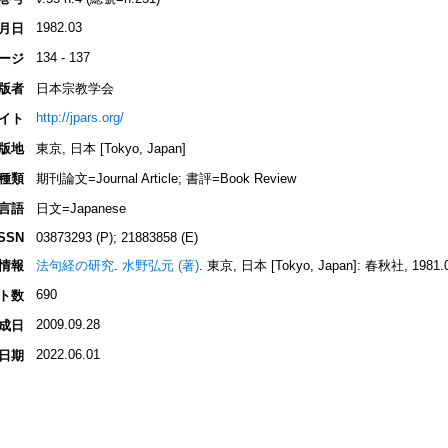
1982.03
月日
134 - 137
ージ
版者
日本宗教学会
http://jpars.org/
イト
版地
東京, 日本 [Tokyo, Japan]
種類
期刊論文=Journal Article; 書評=Book Review
言語
日文=Japanese
ISSN
03873293 (P); 21883858 (E)
情報
法句経の研究
.
水野弘元 (著)
. 東京, 日本 [Tokyo, Japan]: 春秋社, 1981.0
690
ト数
2009.09.28
成日
2022.06.01
日期