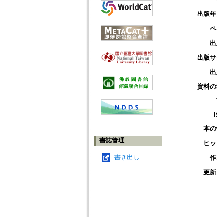
出版年
ペ
出
出版サ
出
資料の
本の
書誌管理
ヒッ
書き出し
作
更新