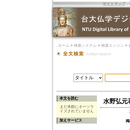
サイトマップ
．
．
ホーム
>
検索システム
>
検索エンジン
>
本文を読む
水野弘元
まだ本館にオーソラ
イズされていません
加えサービス
掲