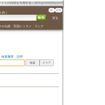
サイトの内容を引用する
．
ホームページへ
中
EN
ト内
｜
戻る
タル仏経
言語レッスン
リンク
．
．
．
検索履歴
．
説明