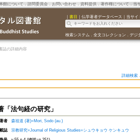
本館について
．
諮問委員会
．
お問い合わせ
．
資料提供
．
著作権について
．
当
｜
書目
｜
仏学著者データベース
｜
当サイ
検索システム
全文コレクション
デジ
．
．
書誌の詳細内容
詳細検索
著「法句経の研究」
著者
森祖道 (著)=Mori, Sodo (au.)
載誌
宗教研究=Journal of Religious Studies=シュウキョウ ケンキュウ
巻号
v.55 n.4 (總號=n.251)