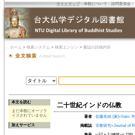
サイトマップ
．
本館について
．
諮問委員会
．
．
ホーム
>
検索システム
>
検索エンジン
>
書誌の詳細内容
本文を読む
二十世紀インドの仏教
まだ本館にオーソラ
イズされていません
著者
佐藤良純 (著)=Sato, Ryo
加えサービス
掲載誌
宗教研究=Journal of
巻号
v.52 n.3 (總號=n.238)