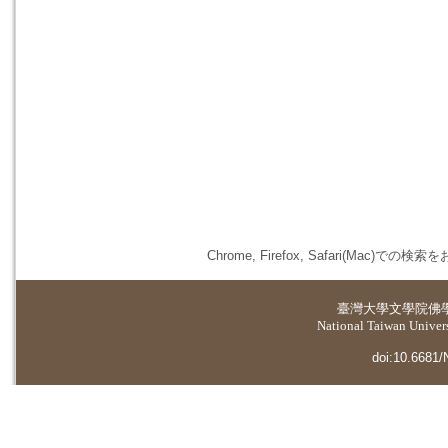
Chrome, Firefox, Safari(
臺灣大學
文學院佛
National Taiwan Universi
doi:10.6681