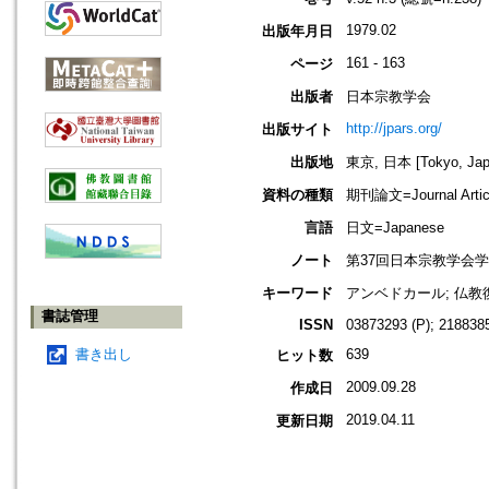
1979.02
出版年月日
161 - 163
ページ
出版者
日本宗教学会
http://jpars.org/
出版サイト
出版地
東京, 日本 [Tokyo, Jap
資料の種類
期刊論文=Journal Artic
言語
日文=Japanese
ノート
第37回日本宗教学会
キーワード
アンベドカール; 仏教復興; m
書誌管理
ISSN
03873293 (P); 2188385
書き出し
639
ヒット数
2009.09.28
作成日
2019.04.11
更新日期