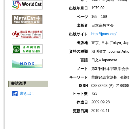
1979.02
出版年月日
168 - 169
ページ
出版者
日本宗教学会
http://jpars.org/
出版サイト
出版地
東京, 日本 [Tokyo, Jap
資料の種類
期刊論文=Journal Artic
言語
日文=Japanese
ノート
第37回日本宗教学会
キーワード
華厳経談玄決択; 演義鈔
書誌管理
ISSN
03873293 (P); 2188385
書き出し
723
ヒット数
2009.09.28
作成日
2019.04.11
更新日期