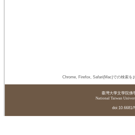
Chrome, Firefox, Safari(
臺灣大學
文學院佛
National Taiwan Universi
doi:10.6681