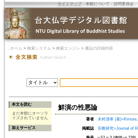
サイトマップ
．
本館について
．
諮問委員会
．
．
ホーム
>
検索システム
>
検索エンジン
>
書誌の詳細内容
本文を読む
鮮演の性悪論
まだ本館にオーソラ
イズされていません
著者
木村清孝 (著)=Kimura, K
加えサービス
掲載誌
宗教研究=Journal of
巻号
v.52 n.3 (總號=n.238)