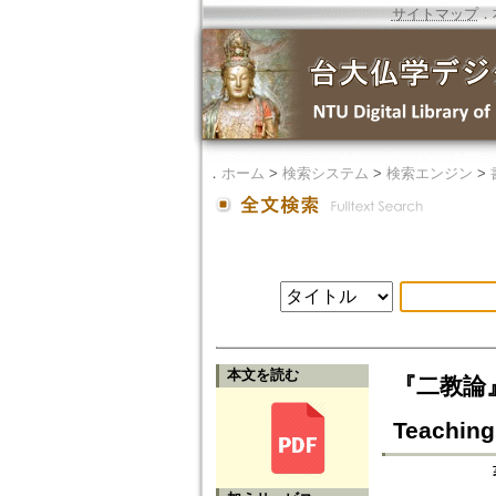
サイトマップ
．
．
ホーム
>
検索システム
>
検索エンジン
>
本文を読む
『二教論』の
Teaching