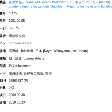
載誌
密教文化=Journal of Esoteric Buddhism=ミッキョウ ブンカ=Quarterly rep
quarterly reports on Esoteric Buddhism=Repcrits on the esteric buddh
n.175
巻号
1991.09.05
月日
59 - 75
ージ
版者
密教研究会
http://aebss.org/
イト
版地
高野町, 和歌山縣, 日本 [Koya, Wakayama-ken, Japan]
種類
期刊論文=Journal Article
言語
日文=Japanese
ード
法身説法; 弁顕密二教論; 空海
SSN
02869837 (P)
672
ト数
2009.09.30
成日
2018.03.23
日期