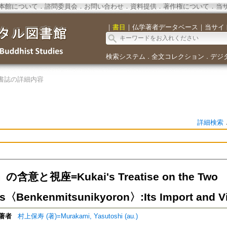
本館について
．
諮問委員会
．
お問い合わせ
．
資料提供
．
著作権について
．
当
｜
書目
｜
仏学著者データベース
｜
当サイ
検索システム
全文コレクション
デジ
．
．
書誌の詳細内容
詳細検索
含意と視座=Kukai's Treatise on the Two
s〈Benkenmitsunikyoron〉:Its Import and V
著者
村上保寿 (著)=Murakami, Yasutoshi (au.)