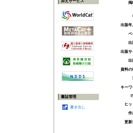
加えサービス
掲
出版年
ペ
出
出版サ
出
資料の
キーワ
I
書誌管理
ヒッ
書き出し
作
更新