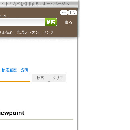
サイトの内容を引用する
．
ホームページへ
中
EN
ト内
｜
戻る
タル仏経
言語レッスン
リンク
．
．
．
検索履歴
．
説明
iewpoint