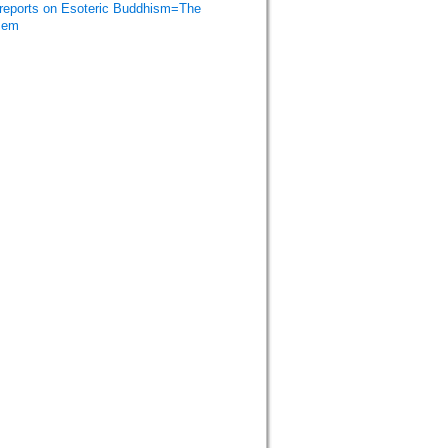
orts on Esoteric Buddhism=The
isem