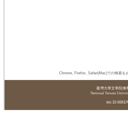
Chrome, Firefox, Safari(
臺灣大學
文學院佛
National Taiwan Universi
doi:10.6681