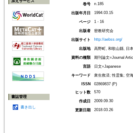
加えサービス
n.185
巻号
1994.03.15
出版年月日
1 - 16
ページ
出版者
密教研究会
http://aebss.org/
出版サイト
出版地
高野町, 和歌山縣, 日本 [K
資料の種類
期刊論文=Journal Artic
言語
日文=Japanese
キーワード
衆生救済; 性霊集; 空
ISSN
02869837 (P)
570
ヒット数
書誌管理
2009.09.30
作成日
書き出し
2018.03.26
更新日期