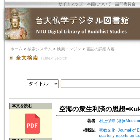
サイトマップ
．
本館について
．
諮問委員会
．
．
ホーム
>
検索システム
>
検索エンジン
>
書誌の詳細内容
本文を読む
空海の衆生利済の思想=Kukai's T
著者
村上保寿 (著)=Murakami,
掲載誌
密教文化=Journal of Es
quarterly reports on 