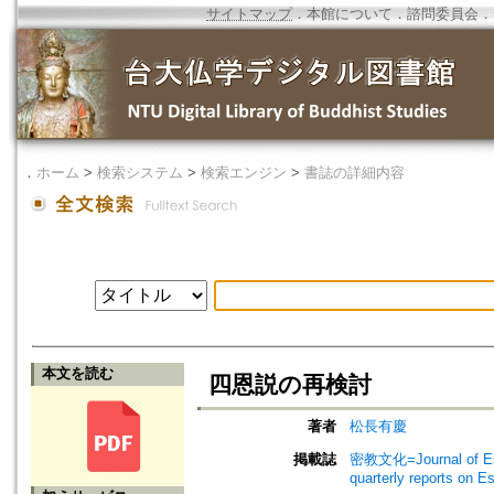
サイトマップ
．
本館について
．
諮問委員会
．
．
ホーム
>
検索システム
>
検索エンジン
>
書誌の詳細内容
本文を読む
四恩説の再検討
著者
松長有慶
掲載誌
密教文化=Journal of Es
quarterly reports on 