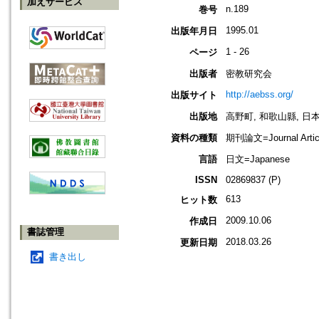
加えサービス
n.189
巻号
1995.01
出版年月日
1 - 26
ページ
出版者
密教研究会
http://aebss.org/
出版サイト
出版地
高野町, 和歌山縣, 日本 [K
資料の種類
期刊論文=Journal Artic
言語
日文=Japanese
ISSN
02869837 (P)
613
ヒット数
2009.10.06
作成日
書誌管理
2018.03.26
更新日期
書き出し