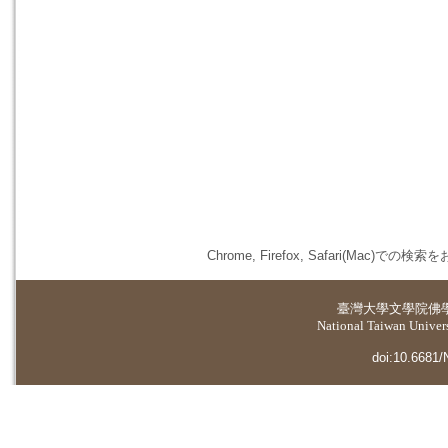
Chrome, Firefox, Safari(
臺灣大學
文學院佛
National Taiwan Universi
doi:10.6681