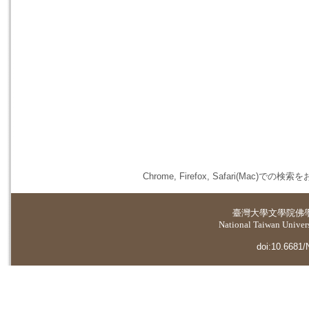
Chrome, Firefox, Safari(
臺灣大學
文學院佛
National Taiwan Universi
doi:10.6681