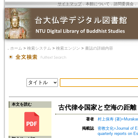
サイトマップ
．
本館について
．
諮問委員会
．
．
ホーム
>
検索システム
>
検索エンジン
>
書誌の詳細内容
本文を読む
古代律令国家と空海の距離
著者
村上保寿 (著)=Murakami,
掲載誌
密教文化=Journal of Es
quarterly reports on 