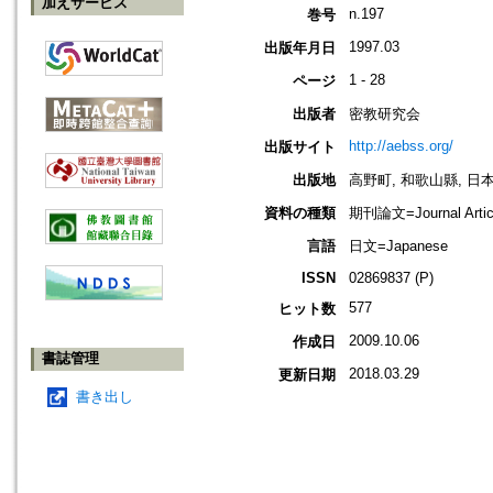
加えサービス
n.197
巻号
1997.03
出版年月日
1 - 28
ページ
出版者
密教研究会
http://aebss.org/
出版サイト
出版地
高野町, 和歌山縣, 日本 [K
資料の種類
期刊論文=Journal Artic
言語
日文=Japanese
ISSN
02869837 (P)
577
ヒット数
2009.10.06
作成日
書誌管理
2018.03.29
更新日期
書き出し