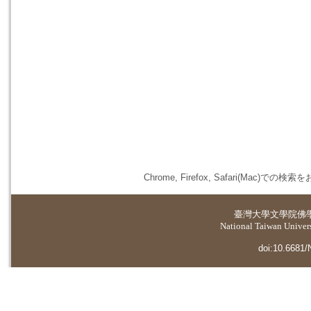
Chrome, Firefox, Safari(
臺灣大學
文學院佛
National Taiwan Universi
doi:10.6681