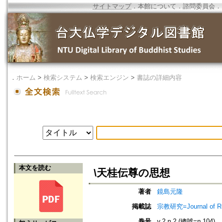
サイトマップ
．
本館について
．
諮問委員会
．
．
ホーム
>
検索システム
>
検索エンジン
>
書誌の詳細内容
本文を読む
\天桂伝尊の思想
著者
鏡島元隆
掲載誌
宗教研究=Journal of
巻号
v.2 n.2 (總號=n.104)