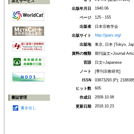
加えサービス
1940.06
出版年月日
125 - 155
ページ
出版者
日本宗教学会
http://jpars.org/
出版サイト
出版地
東京, 日本 [Tokyo, Jap
資料の種類
期刊論文=Journal Artic
言語
日文=Japanese
ノート
[季刊宗教研究]
ISSN
03873293 (P); 2188385
605
ヒット数
2009.10.08
書誌管理
作成日
2018.10.23
更新日期
書き出し