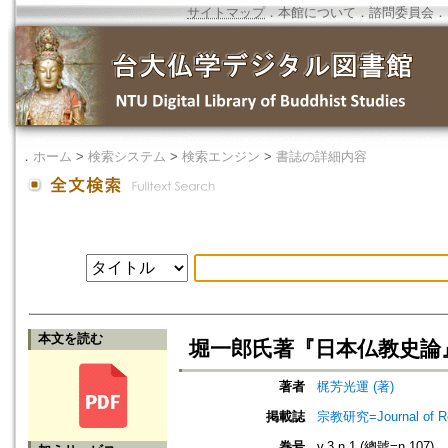
サイトマップ
．
本館について
．
諮問委員会
．
．
ホーム
>
検索システム
>
検索エンジン
>
書誌の詳細内容
本文を読む
堀一郎氏著『日本仏教史論
著者
梶芳光運 (著)
掲載誌
宗教研究=Journal of
巻号
v.3 n.1 (總號=n.107)