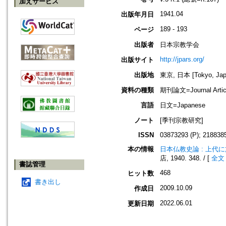
加えサービス
1941.04
出版年月日
189 - 193
ページ
出版者
日本宗教学会
http://jpars.org/
出版サイト
出版地
東京, 日本 [Tokyo, Jap
資料の種類
期刊論文=Journal Artic
言語
日文=Japanese
ノート
[季刊宗教研究]
ISSN
03873293 (P); 2188385
本の情報
日本仏教史論 : 上
店, 1940. 348. / [
全文
書誌管理
468
ヒット数
書き出し
2009.10.09
作成日
2022.06.01
更新日期