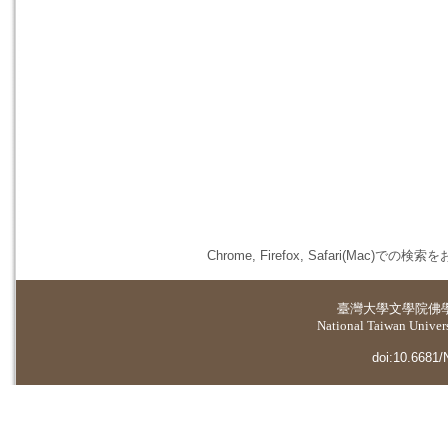
Chrome, Firefox, Safari(
臺灣大學
文學院佛
National Taiwan Universi
doi:10.6681