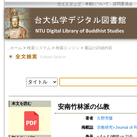
サイトマップ
．
本館について
．
諮問委員会
．
．
ホーム
>
検索システム
>
検索エンジン
>
書誌の詳細内容
本文を読む
安南竹林派の仏教
著者
久野芳隆
掲載誌
宗教研究=Journal of
巻号
v.4 n.4 (總號=n.114)