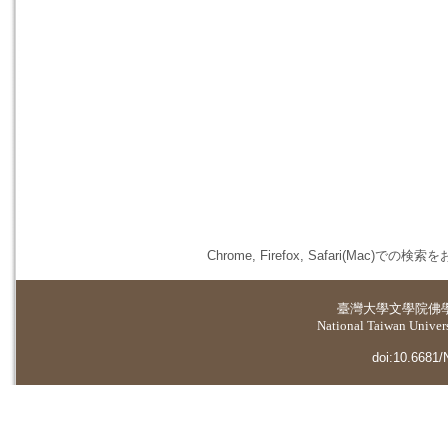
Chrome, Firefox, Safari(
臺灣大學
文學院佛
National Taiwan Universi
doi:10.6681