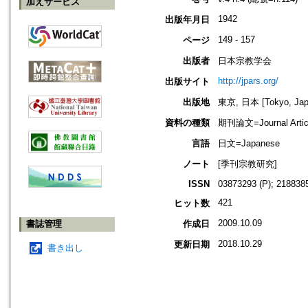
加えサービス
1942
出版年月日
149 - 157
ページ
出版者
日本宗教学会
http://jpars.org/
出版サイト
出版地
東京, 日本 [Tokyo, Jap
資料の種類
期刊論文=Journal Artic
言語
日文=Japanese
ノート
[季刊宗教研究]
ISSN
03873293 (P); 2188385
421
ヒット数
2009.10.09
書誌管理
作成日
2018.10.29
更新日期
書き出し