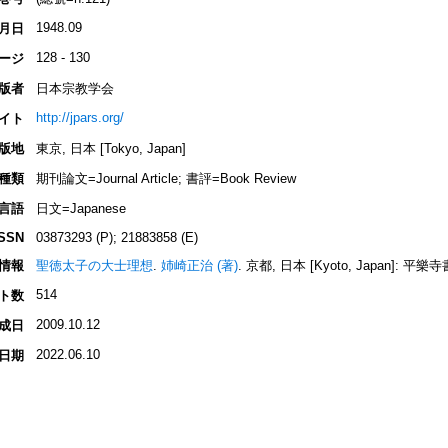
1948.09
月日
128 - 130
ージ
版者
日本宗教学会
http://jpars.org/
イト
版地
東京, 日本 [Tokyo, Japan]
種類
期刊論文=Journal Article; 書評=Book Review
言語
日文=Japanese
ISSN
03873293 (P); 21883858 (E)
情報
聖徳太子の大士理想
.
姉崎正治 (著)
. 京都, 日本 [Kyoto, Japan]: 平樂寺書
514
ト数
2009.10.12
成日
2022.06.10
日期