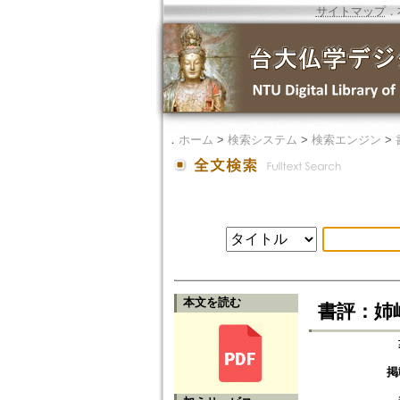
サイトマップ
．
．
ホーム
>
検索システム
>
検索エンジン
>
本文を読む
書評：姉
掲