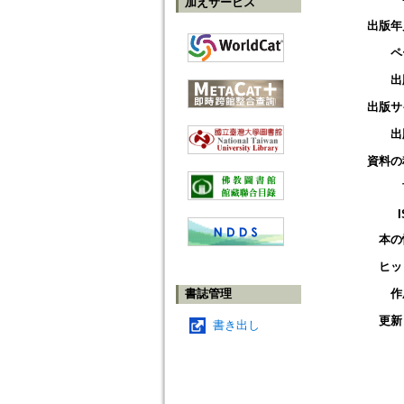
加えサービス
出版年
ペ
出
出版サ
出
資料の
本の
ヒッ
書誌管理
作
更新
書き出し