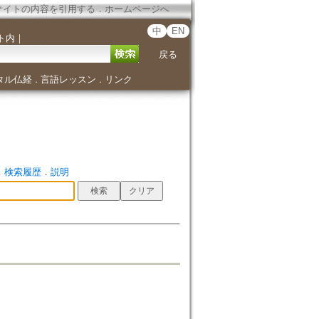
サイトの内容を引用する
．
ホームページへ
中
EN
ト内
｜
戻る
タル仏経
言語レッスン
リンク
．
．
．
検索履歴
．
説明