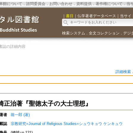
本館について
．
諮問委員会
．
お問い合わせ
．
資料提供
．
著作権について
．
当
｜
書目
｜
仏学著者データベース
｜
当サイ
検索システム
全文コレクション
デジ
．
．
書誌の詳細内容
詳細検索
崎正治著『聖徳太子の大士理想』
著者
堀一郎 (著)
載誌
宗教研究=Journal of Religious Studies=シュウキョウ ケンキュウ
巻号
(總號=n.121)