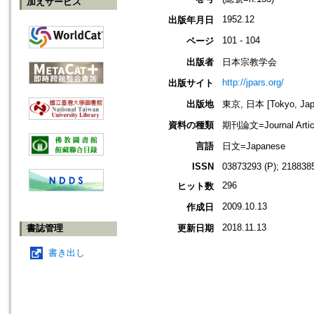
加えサービス
1952.12
出版年月日
101 - 104
ページ
出版者
日本宗教学会
http://jpars.org/
出版サイト
出版地
東京, 日本 [Tokyo, Jap
資料の種類
期刊論文=Journal Artic
言語
日文=Japanese
ISSN
03873293 (P); 2188385
296
ヒット数
2009.10.13
作成日
2018.11.13
書誌管理
更新日期
書き出し