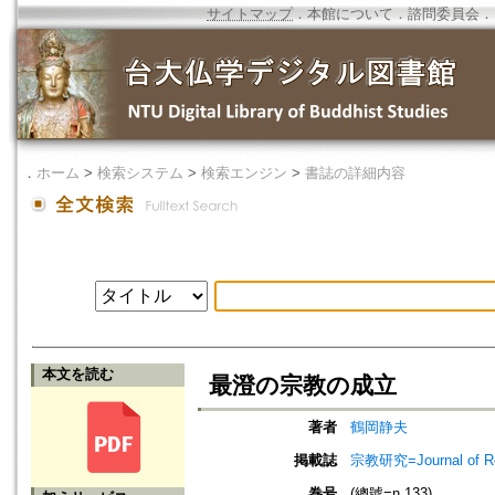
サイトマップ
．
本館について
．
諮問委員会
．
．
ホーム
>
検索システム
>
検索エンジン
>
書誌の詳細内容
本文を読む
最澄の宗教の成立
著者
鶴岡静夫
掲載誌
宗教研究=Journal of
巻号
(總號=n.133)