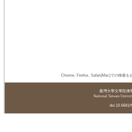
Chrome, Firefox, Safari(
臺灣大學
文學院佛
National Taiwan Universi
doi:10.6681