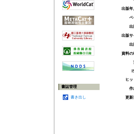
出版年
ペ
出
出版サ
出
資料の
I
ヒッ
書誌管理
作
書き出し
更新