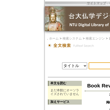
サイトマップ
．
．
ホーム
>
検索システム
>
検索エンジン
>
本文を読む
Book Rev
まだ本館にオーソラ
イズされていません
加えサービス
掲