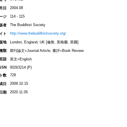
2004.08
月日
114 - 115
ージ
The Buddhist Society
版者
http://www.thebuddhistsociety.org/
イト
版地
London, England, UK [倫敦, 英格蘭, 英國]
種類
期刊論文=Journal Article; 書評=Book Review
言語
英文=English
SSN
00263214 (P)
728
ト数
2009.10.15
成日
2020.11.05
日期