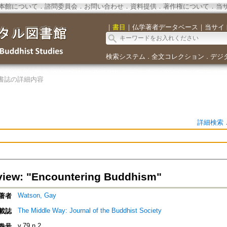
本館について
．
諮問委員会
．
お問い合わせ
．
資料提供
．
著作権について
．
当
｜
書目
｜
仏学著者データベース
｜
当サイ
検索システム
全文コレクション
デジ
．
．
書誌の詳細内容
詳細検索
iew: "Encountering Buddhism"
Watson, Gay
著者
The Middle Way: Journal of the Buddhist Society
載誌
v.79 n.2
巻号