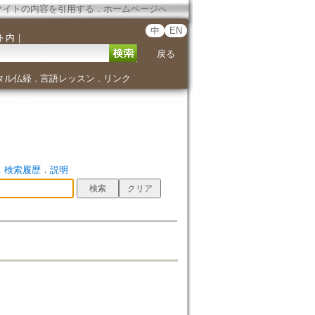
サイトの内容を引用する
．
ホームページへ
中
EN
ト内
｜
戻る
タル仏経
言語レッスン
リンク
．
．
．
検索履歴
．
説明