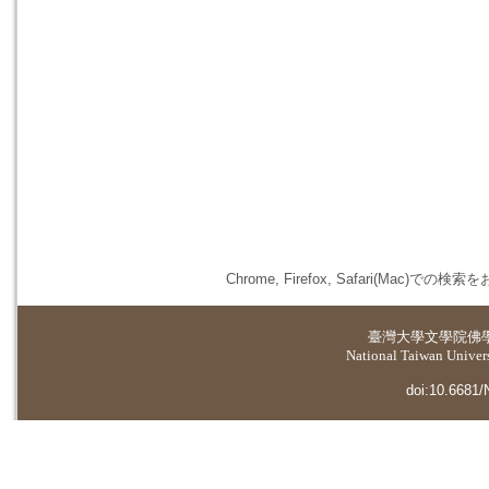
Chrome, Firefox, Safari(
臺灣大學
文學院佛
National Taiwan Universi
doi:10.6681