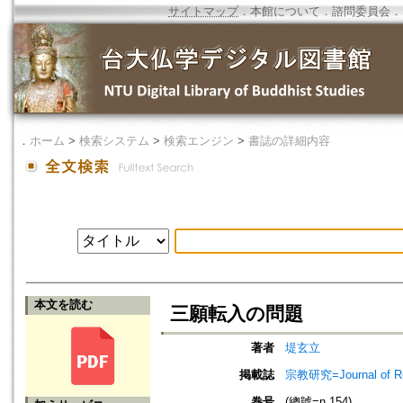
サイトマップ
．
本館について
．
諮問委員会
．
．
ホーム
>
検索システム
>
検索エンジン
>
書誌の詳細内容
本文を読む
三願転入の問題
著者
堤玄立
掲載誌
宗教研究=Journal of
巻号
(總號=n.154)