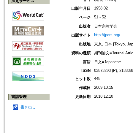
加えサービス
1958.02
出版年月日
51 - 52
ページ
出版者
日本宗教学会
http://jpars.org/
出版サイト
出版地
東京, 日本 [Tokyo, Jap
資料の種類
期刊論文=Journal Artic
言語
日文=Japanese
ISSN
03873293 (P); 2188385
448
ヒット数
2009.10.15
作成日
2018.12.10
書誌管理
更新日期
書き出し