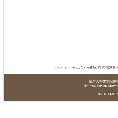
Chrome, Firefox, Safari(
臺灣大學
文學院佛
National Taiwan Universi
doi:10.6681