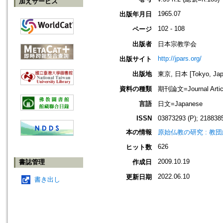
加えサービス
1965.07
出版年月日
102 - 108
ページ
出版者
日本宗教学会
http://jpars.org/
出版サイト
出版地
東京, 日本 [Tokyo, Jap
資料の種類
期刊論文=Journal Artic
言語
日文=Japanese
ISSN
03873293 (P); 2188385
本の情報
原始仏教の研究 : 教
626
ヒット数
2009.10.19
書誌管理
作成日
2022.06.10
更新日期
書き出し