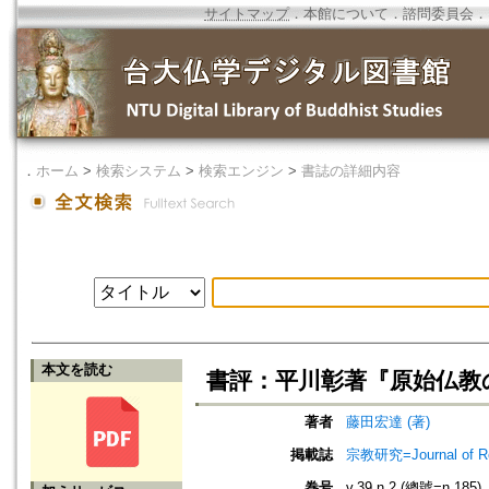
サイトマップ
．
本館について
．
諮問委員会
．
．
ホーム
>
検索システム
>
検索エンジン
>
書誌の詳細内容
本文を読む
書評：平川彰著『原始仏教
著者
藤田宏達 (著)
掲載誌
宗教研究=Journal of
巻号
v.39 n.2 (總號=n.185)