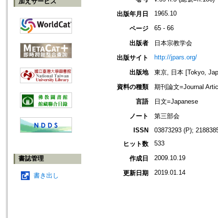
加えサービス
1965.10
出版年月日
65 - 66
ページ
出版者
日本宗教学会
http://jpars.org/
出版サイト
出版地
東京, 日本 [Tokyo, Jap
資料の種類
期刊論文=Journal Artic
言語
日文=Japanese
ノート
第三部会
ISSN
03873293 (P); 2188385
533
ヒット数
2009.10.19
書誌管理
作成日
2019.01.14
更新日期
書き出し