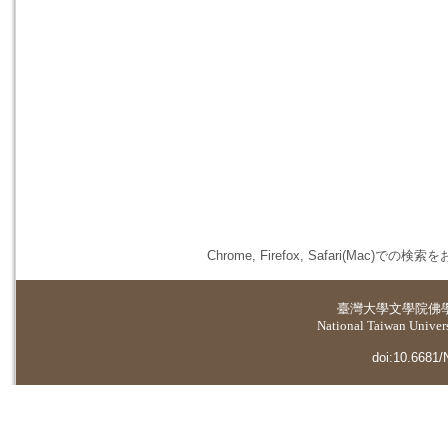
Chrome, Firefox, Safari(
臺灣大學
文學院佛
National Taiwan Universi
doi:10.6681