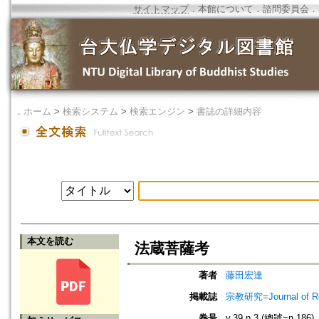
サイトマップ
．
本館について
．
諮問委員会
．
．
ホーム
>
検索システム
>
検索エンジン
>
書誌の詳細内容
本文を読む
法蔵菩薩考
著者
藤田宏達
掲載誌
宗教研究=Journal of
巻号
v.39 n.3 (總號=n.186)