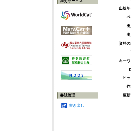
加えサービス
出版年
ペ
出
出
資料の
キーワ
ヒッ
作
書誌管理
更新
書き出し