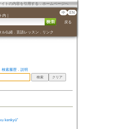
サイトの内容を引用する
．
ホームページへ
中
EN
ト内
｜
戻る
タル仏経
言語レッスン
リンク
．
．
．
検索履歴
．
説明
 kenkyū"