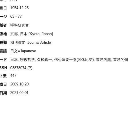
1954.12.25
月日
63 - 77
ージ
版者
禪學研究會
版地
京都, 日本 [Kyoto, Japan]
種類
期刊論文=Journal Article
言語
日文=Japanese
ード
日本; 宗教哲学; 久松真一; 伝心法要一巻(裴休応諾); 東洋的無; 東洋的個; 
ISSN
03878074 (P)
447
ト数
2009.10.20
成日
2021.09.01
日期