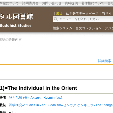
本館について
．
諮問委員会
．
お問い合わせ
．
資料提供
．
著作権について
．
当
｜
書目
｜
仏学著者データベース
｜
当サイ
検索システム
全文コレクション
デジ
．
．
書誌の詳細内容
詳細検索
The Individual in the Orient
著者
秋月竜珉 (著)=Akizuki, Ryomin (au.)
載誌
禅学研究=Studies in Zen Buddhism=ゼンガク ケンキュウ=The "Zengaku
n.45
巻号