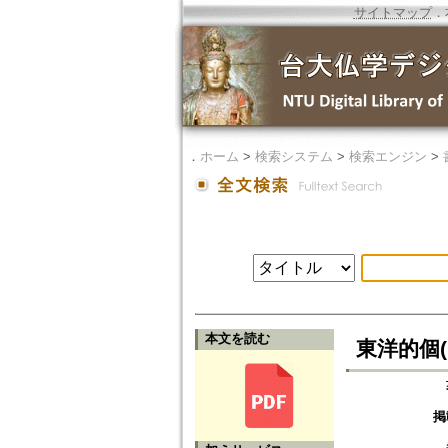
サイトマップ
．
．
ホーム
>
検索システム
>
検索エンジン
>
本文を読む
東洋的個(1)=
掲