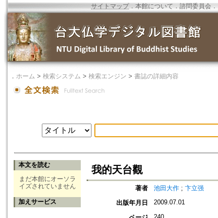
サイトマップ
．
本館について
．
諮問委員会
．
．
ホーム
>
検索システム
>
検索エンジン
>
書誌の詳細内容
本文を読む
我的天台觀
まだ本館にオーソラ
イズされていません
著者
池田大作
;
卞立强
加えサービス
2009.07.01
出版年月日
240
ページ