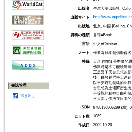
出版者
牛津大學出版社=Oxford Un
http://www.oupchina.c
出版サイト
出版地
北京, 中國 [Beijing, Ch
資料の種類
書籍=Book
言語
中文=Chinese
ノート
作者為日本創價學會名
抄録
天台 (智顗) 是中
佛教時是不可能繞過這
正是受了天台思想的影
後，佛教在哲學上達到
以平安時期創建的比叡
書誌管理
台思想為土壤而衍生出
平等觀的精神自由和擁
書き出し
三大部，佛法在日本的
ISBN
9780198006299 (精); 
1089
ヒット数
2009.10.20
作成日