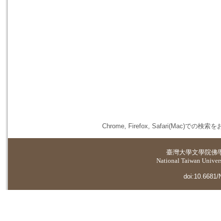
Chrome, Firefox, Safari(
臺灣大學
文學院佛
National Taiwan Universi
doi:10.6681