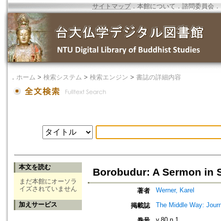
サイトマップ
．
本館について
．
諮問委員会
．
．
ホーム
>
検索システム
>
検索エンジン
>
書誌の詳細内容
本文を読む
Borobudur: A Sermon in 
まだ本館にオーソラ
イズされていません
Werner, Karel
著者
加えサービス
The Middle Way: Journ
掲載誌
v.80 n.1
巻号