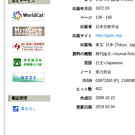
加えサービス
1972.03
出版年月日
139 - 140
ページ
出版者
日本宗教学会
http://jpars.org/
出版サイト
出版地
東京, 日本 [Tokyo, Jap
資料の種類
期刊論文=Journal Artic
言語
日文=Japanese
ノート
第六部会
ISSN
03873293 (P); 2188385
402
ヒット数
2009.10.22
書誌管理
作成日
2019.03.04
更新日期
書き出し