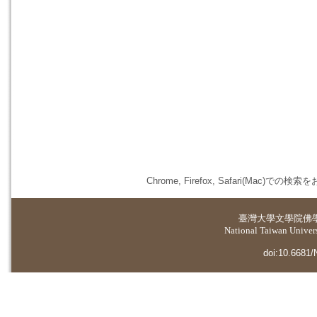
Chrome, Firefox, Safari(
臺灣大學
文學院佛
National Taiwan Universi
doi:10.6681