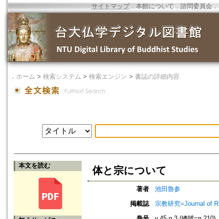
サイトマップ
．
本館について
．
諮問委員会
．
．
ホーム
>
検索システム
>
検索エンジン
>
書誌の詳細内容
本文を読む
体と宗について
著者
池田魯参
掲載誌
宗教研究=Journal of
巻号
v.45 n.3 (總號=n.210)