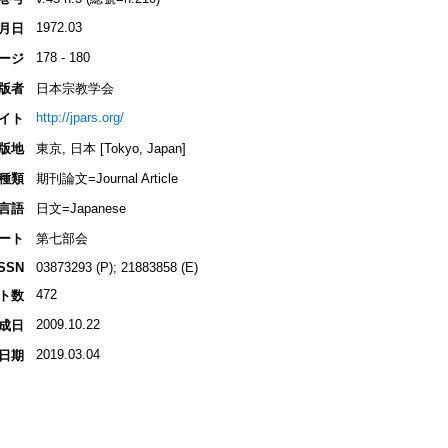
1972.03
月日
178 - 180
ージ
版者
日本宗教学会
http://jpars.org/
イト
版地
東京, 日本 [Tokyo, Japan]
種類
期刊論文=Journal Article
言語
日文=Japanese
ート
第七部会
ISSN
03873293 (P); 21883858 (E)
472
ト数
2009.10.22
成日
2019.03.04
日期