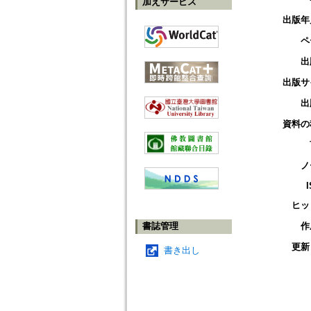
加えサービス
出版年
ペ
出
出版サ
出
資料の
ノ
ヒッ
書誌管理
作
更新
書き出し