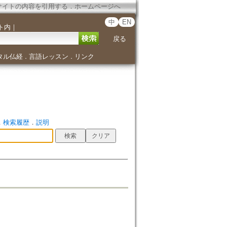
サイトの内容を引用する
．
ホームページへ
中
EN
ト内
｜
戻る
タル仏経
言語レッスン
リンク
．
．
．
検索履歴
．
説明