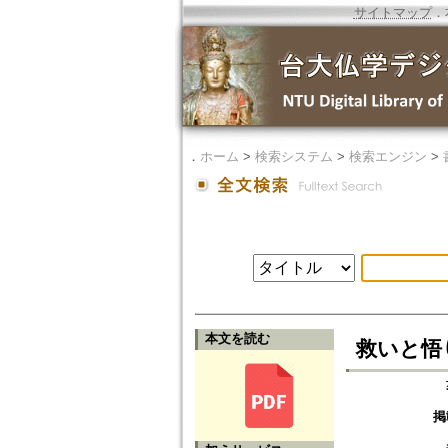
サイトマップ
．
．
ホーム
>
検索システム
>
検索エンジン
>
本文を読む
救いと悟
掲