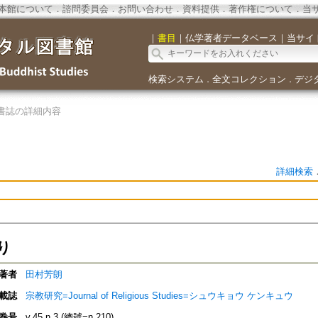
本館について
．
諮問委員会
．
お問い合わせ
．
資料提供
．
著作権について
．
当
｜
書目
｜
仏学著者データベース
｜
当サイ
検索システム
全文コレクション
デジ
．
．
書誌の詳細内容
詳細検索
り
著者
田村芳朗
載誌
宗教研究=Journal of Religious Studies=シュウキョウ ケンキュウ
巻号
v.45 n.3 (總號=n.210)