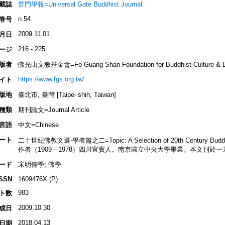
載誌
普門學報=Universal Gate Buddhist Journal
n.54
巻号
2009.11.01
月日
216 - 225
ージ
版者
佛光山文教基金會=Fo Guang Shan Foundation for Buddhist Culture & E
https://www.fgs.org.tw/
イト
版地
臺北市, 臺灣 [Taipei shih, Taiwan]
種類
期刊論文=Journal Article
言語
中文=Chinese
ート
二十世紀佛教文選‧學者篇之二=Topic: A Selection of 20th Century Buddhist L
作者（1909－1978）四川宜賓人。南京國立中央大學畢業。本文刊於
ード
宋明儒學; 佛學
ISSN
1609476X (P)
983
ト数
2009.10.30
成日
2018.04.13
日期