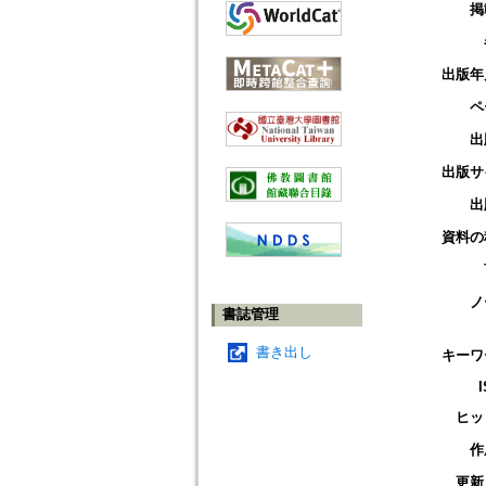
掲
出版年
ペ
出
出版サ
出
資料の
ノ
書誌管理
書き出し
キーワ
ヒッ
作
更新