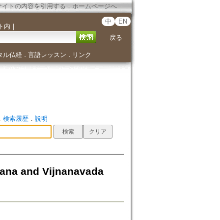
サイトの内容を引用する
．
ホームページへ
中
EN
ト内
｜
戻る
タル仏経
言語レッスン
リンク
．
．
．
検索履歴
．
説明
a and Vijnanavada