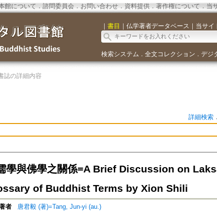
本館について
．
諮問委員会
．
お問い合わせ
．
資料提供
．
著作権について
．
当
｜
書目
｜
仏学著者データベース
｜
当サイ
検索システム
全文コレクション
デジ
．
．
書誌の詳細内容
詳細検索
佛學之關係=A Brief Discussion on Laksan
ossary of Buddhist Terms by Xion Shili
著者
唐君毅 (著)=Tang, Jun-yi (au.)