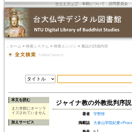
サイトマップ
．
本館について
．
諮問委員会
．
．
ホーム
>
検索システム
>
検索エンジン
>
書誌の詳細内容
本文を読む
ジャイナ教の外教批判序説
まだ本館にオーソラ
イズされていません
著者
宇野惇
加えサービス
掲載誌
大倉山学院紀要=Proceedi
n.1
巻号