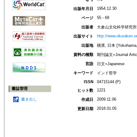
1954.12.30
出版年月日
55 - 69
ページ
出版者
大倉山文化科学研究所
http://www.okuraken.or
出版サイト
出版地
橫濱, 日本 [Yokohama,
資料の種類
期刊論文=Journal Artic
言語
日文=Japanese
キーワード
インド哲学
ISSN
04715144 (P)
書誌管理
1221
ヒット数
書き出し
2009.11.06
作成日
2018.01.05
更新日期