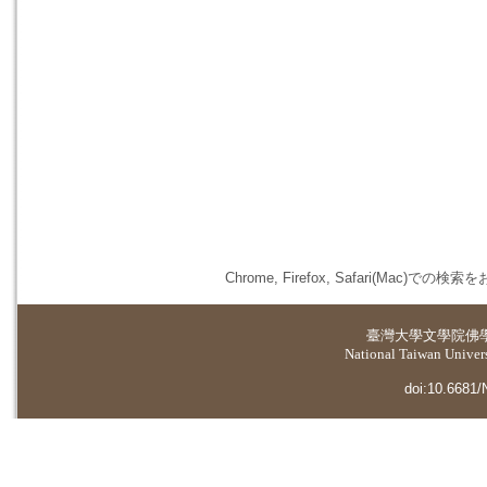
Chrome, Firefox, Safari(
臺灣大學
文學院佛
National Taiwan Universi
doi:10.6681