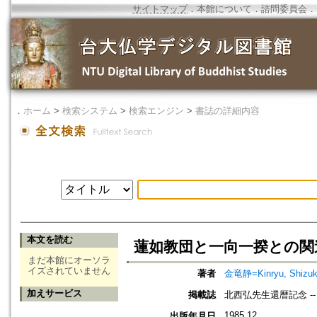
サイトマップ
．
本館について
．
諮問委員会
．
．
ホーム
>
検索システム
>
検索エンジン
>
書誌の詳細内容
本文を読む
蓮如教団と一向一揆との関
まだ本館にオーソラ
イズされていません
著者
金竜静=Kinryu, Shizu
加えサービス
掲載誌
北西弘先生還暦記念 -
1985.12
出版年月日