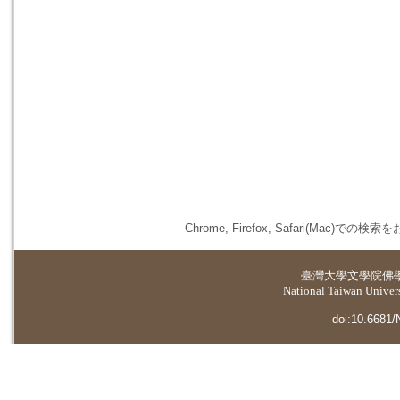
Chrome, Firefox, Safari(
臺灣大學
文學院佛
National Taiwan Universi
doi:10.6681