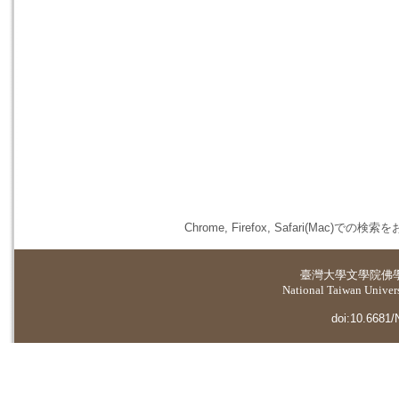
Chrome, Firefox, Safari(
臺灣大學
文學院佛
National Taiwan Universi
doi:10.6681