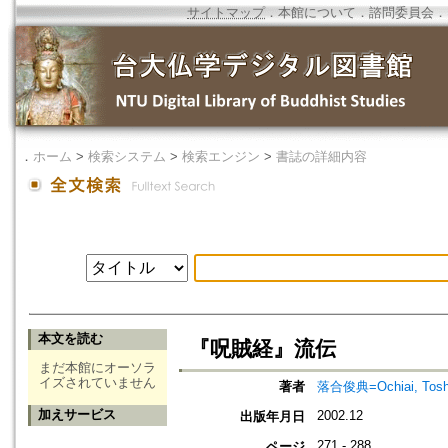
サイトマップ
．
本館について
．
諮問委員会
．
．
ホーム
>
検索システム
>
検索エンジン
>
書誌の詳細内容
本文を読む
『呪賊経』流伝
まだ本館にオーソラ
イズされていません
著者
落合俊典=Ochiai, Tosh
加えサービス
2002.12
出版年月日
271 - 288
ページ