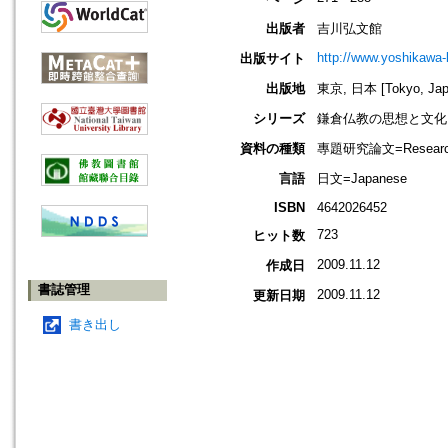
出版者
吉川弘文館
http://www.yoshikawa-k
出版サイト
出版地
東京, 日本 [Tokyo, Jap
シリーズ
鎌倉仏教の思想と文化
資料の種類
專題研究論文=Research
言語
日文=Japanese
ISBN
4642026452
723
ヒット数
2009.11.12
作成日
書誌管理
2009.11.12
更新日期
書き出し