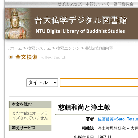
サイトマップ
．
本館について
．
諮問委員会
．
．
ホーム
>
検索システム
>
検索エンジン
>
書誌の詳細内容
本文を読む
慈鎮和尚と浄土教
まだ本館にオーソラ
イズされていません
著者
佐藤哲英=Sato, Tetsue
加えサービス
掲載誌
浄土教思想研究 -- 
1967.11
出版年月日