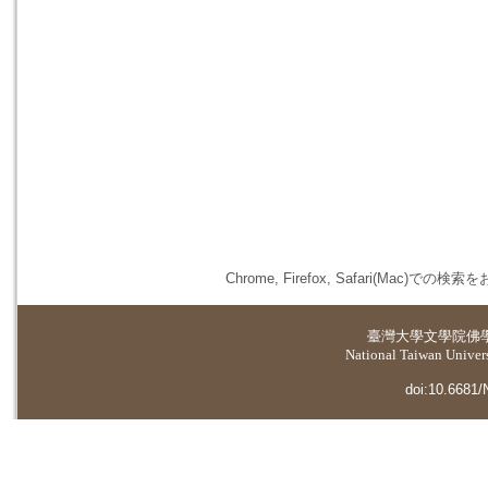
Chrome, Firefox, Safari(
臺灣大學
文學院佛
National Taiwan Universi
doi:10.6681