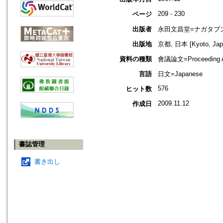
209 - 230
ページ
出版者
永田文昌堂=ナガタブ
出版地
京都, 日本 [Kyoto, Jap
資料の種類
會議論文=Proceeding Ar
言語
日文=Japanese
576
ヒット数
2009.11.12
作成日
書誌管理
書き出し