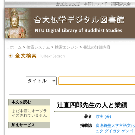
サイトマップ
．
本館について
．
諮問委員会
．
．
ホーム
>
検索システム
>
検索エンジン
>
書誌の詳細内容
本文を読む
辻直四郎先生の人と業績
まだ本館にオーソラ
イズされていません
著者
原実 (著)
加えサービス
掲載誌
慶應義塾大学言語文化研究所紀要=R
ュク ダイガク ゲンゴ