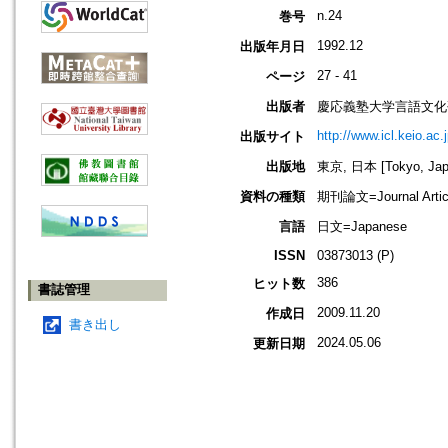
n.24
巻号
1992.12
出版年月日
27 - 41
ページ
出版者
慶応義塾大学言語文化研究所=The 
http://www.icl.keio.ac.j
出版サイト
出版地
東京, 日本 [Tokyo, Jap
資料の種類
期刊論文=Journal Artic
言語
日文=Japanese
ISSN
03873013 (P)
386
ヒット数
書誌管理
2009.11.20
作成日
書き出し
2024.05.06
更新日期