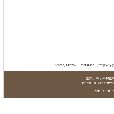
Chrome, Firefox, Safari(
臺灣大學
文學院佛
National Taiwan Universi
doi:10.6681