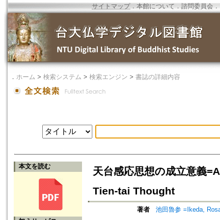
サイトマップ
．
本館について
．
諮問委員会
．
．
ホーム
>
検索システム
>
検索エンジン
>
書誌の詳細内容
本文を読む
天台感応思想の成立意義=A Study 
Tien-tai Thought
著者
池田魯参 =Ikeda, Ros