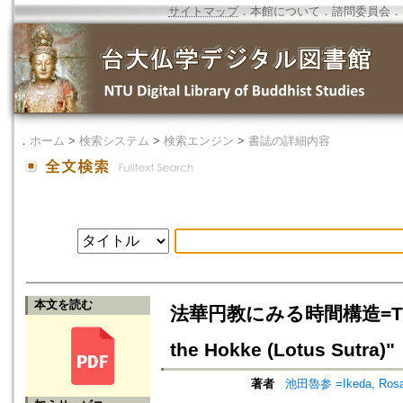
サイトマップ
．
本館について
．
諮問委員会
．
．
ホーム
>
検索システム
>
検索エンジン
>
書誌の詳細内容
本文を読む
法華円教にみる時間構造=The Struc
the Hokke (Lotus Sutra)"
著者
池田魯参 =Ikeda, Ros