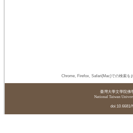
Chrome, Firefox, Safari(
臺灣大學
文學院佛
National Taiwan Universi
doi:10.6681