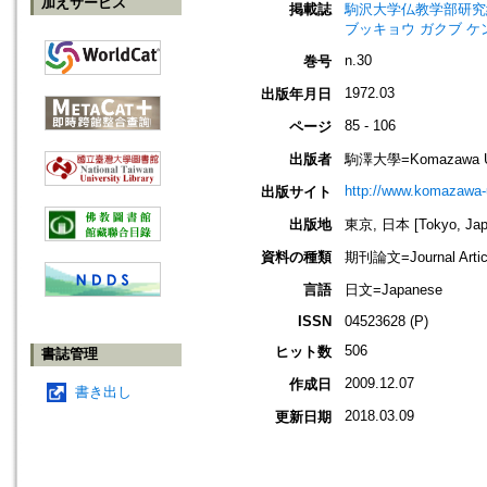
加えサービス
掲載誌
駒沢大学仏教学部研究紀要=Jou
ブッキョウ ガクブ ケ
n.30
巻号
1972.03
出版年月日
85 - 106
ページ
出版者
駒澤大學=Komazawa Un
http://www.komazawa-u
出版サイト
出版地
東京, 日本 [Tokyo, Jap
資料の種類
期刊論文=Journal Artic
言語
日文=Japanese
ISSN
04523628 (P)
506
ヒット数
書誌管理
2009.12.07
作成日
書き出し
2018.03.09
更新日期