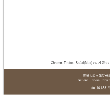
Chrome, Firefox, Safari(
臺灣大學
文學院佛
National Taiwan Universi
doi:10.6681