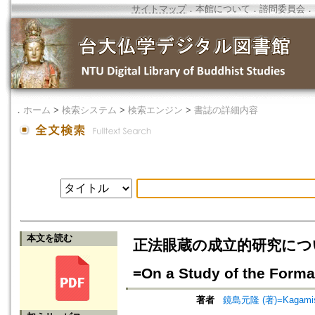
サイトマップ
．
本館について
．
諮問委員会
．
．
ホーム
>
検索システム
>
検索エンジン
>
書誌の詳細内容
本文を読む
正法眼蔵の成立的研究につい
=On a Study of the Forma
著者
鏡島元隆 (著)=Kagamishi