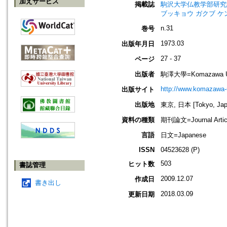
加えサービス
掲載誌
駒沢大学仏教学部研究紀要=Jou
ブッキョウ ガクブ ケ
n.31
巻号
1973.03
出版年月日
27 - 37
ページ
出版者
駒澤大學=Komazawa Un
http://www.komazawa-u
出版サイト
出版地
東京, 日本 [Tokyo, Jap
資料の種類
期刊論文=Journal Artic
言語
日文=Japanese
ISSN
04523628 (P)
503
ヒット数
書誌管理
2009.12.07
作成日
書き出し
2018.03.09
更新日期